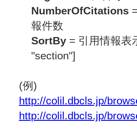
NumberOfCitations
報件数
SortBy
= 引用情報表示順 ["
"section"]
(例)
http://colil.dbcls.jp/br
http://colil.dbcls.jp/bro